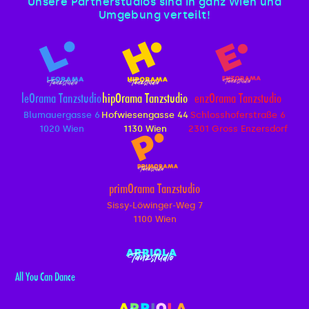
Unsere Partnerstudios sind in ganz Wien und
Umgebung verteilt!
leOrama Tanzstudio
hipOrama Tanzstudio
enzOrama Tanzstudio
Blumauergasse 6
Hofwiesengasse 44
Schlosshoferstraße 6
1020 Wien
1130 Wien
2301 Gross Enzersdorf
primOrama Tanzstudio
Sissy-Löwinger-Weg 7
1100 Wien
All You Can Dance