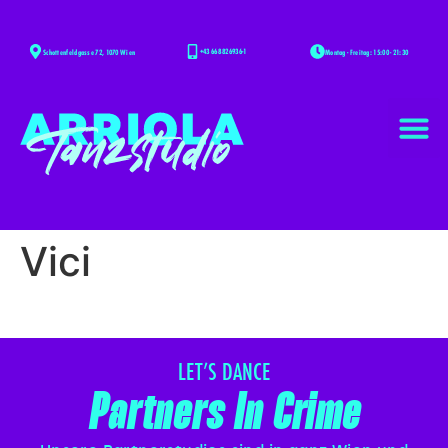
+43 668 826936-1
Montag - Freitag: 15:00 - 21:30
Schottenfeldgasse 72, 1070 Wien
Vici
LET’S DANCE
Partners In Crime