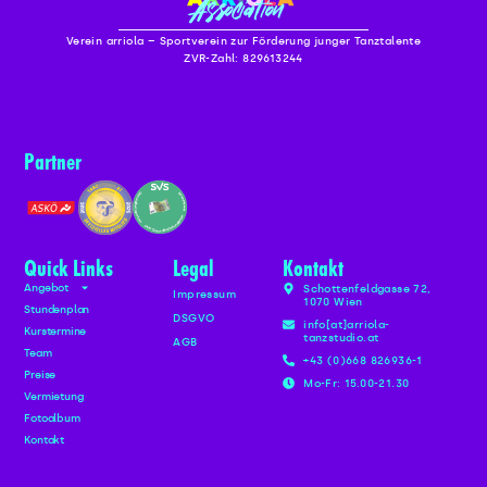
Verein arriola – Sportverein zur Förderung junger Tanztalente
ZVR-Zahl: 829613244
Partner
Quick Links
Legal
Kontakt
Angebot
Schottenfeldgasse 72,
Impressum
1070 Wien
Stundenplan
DSGVO
info[at]arriola-
Kurstermine
tanzstudio.at
AGB
Team
+43 (0)668 826936-1
Preise
Mo-Fr: 15.00-21.30
Vermietung
Fotoalbum
Kontakt