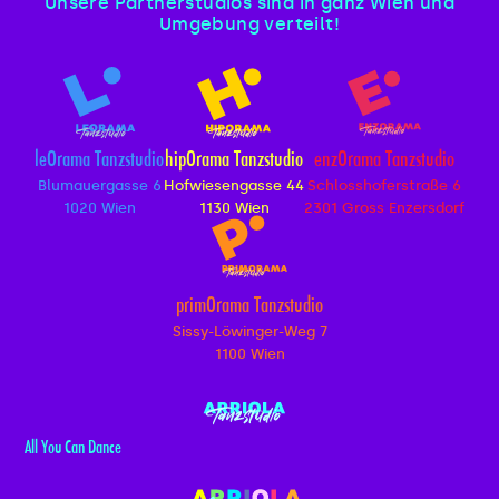
Unsere Partnerstudios sind in ganz Wien und
Umgebung verteilt!
leOrama Tanzstudio
hipOrama Tanzstudio
enzOrama Tanzstudio
Blumauergasse 6
Hofwiesengasse 44
Schlosshoferstraße 6
1020 Wien
1130 Wien
2301 Gross Enzersdorf
primOrama Tanzstudio
Sissy-Löwinger-Weg 7
1100 Wien
All You Can Dance