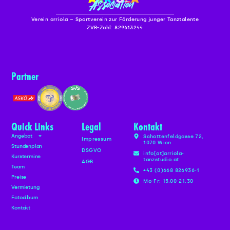
Verein arriola – Sportverein zur Förderung junger Tanztalente
ZVR-Zahl: 829613244
Partner
Quick Links
Legal
Kontakt
Angebot
Schottenfeldgasse 72,
Impressum
1070 Wien
Stundenplan
DSGVO
info[at]arriola-
Kurstermine
tanzstudio.at
AGB
Team
+43 (0)668 826936-1
Preise
Mo-Fr: 15.00-21.30
Vermietung
Fotoalbum
Kontakt