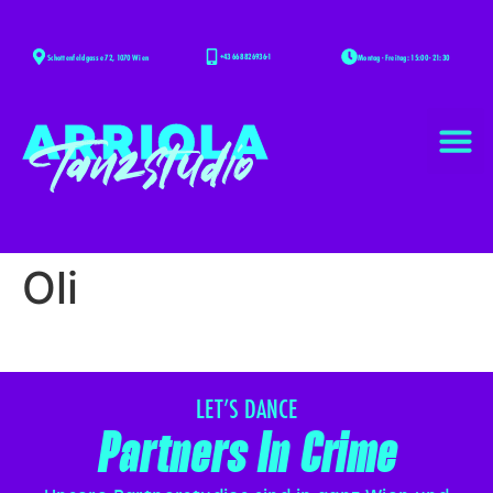
+43 668 826936-1
Montag - Freitag: 15:00 - 21:30
Schottenfeldgasse 72, 1070 Wien
Oli
LET’S DANCE
Partners In Crime