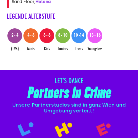
Helena
Sand Floor
LEGENDE ALTERSTUFE
2 - 4
4 - 6
6 - 8
8 - 10
10 -14
13 - 16
(TVB)
Minis
Kids
Juniors
Teens
Youngsters
LET’S DANCE
Partners In Crime
Unsere Partnerstudios sind in ganz Wien und
Umgebung verteilt!