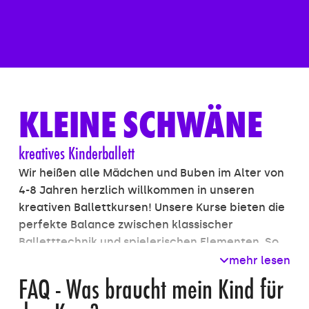
KLEINE SCHWÄNE
kreatives Kinderballett
Wir heißen alle Mädchen und Buben im Alter von
4-8 Jahren herzlich willkommen in unseren
kreativen Ballettkursen! Unsere Kurse bieten die
perfekte Balance zwischen klassischer
Balletttechnik und spielerischen Elementen. So
können unsere jungen Ballerinas und
mehr lesen
Balletttänzer nicht nur die fundamentalen
FAQ - Was braucht mein Kind für
Konzepte und Bewegungen des Balletts