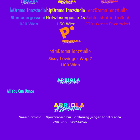
leOrama Tanzstudio
hipOrama Tanzstudio
enzOrama Tanzstudio
Blumauergasse 6
Hofwiesengasse 44
Schlosshoferstraße 6
1020 Wien
1130 Wien
2301 Gross Enzersdorf
primOrama Tanzstudio
Sissy-Löwinger-Weg 7
1100 Wien
All You Can Dance
Verein arriola – Sportverein zur Förderung junger Tanztalente
ZVR-Zahl: 829613244