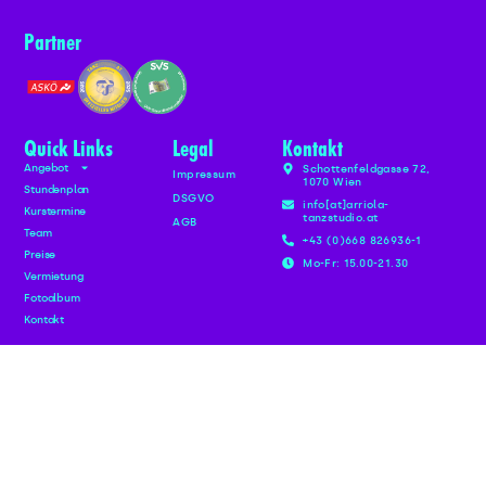
Partner
Quick Links
Legal
Kontakt
Angebot
Schottenfeldgasse 72,
Impressum
1070 Wien
Stundenplan
DSGVO
info[at]arriola-
Kurstermine
tanzstudio.at
AGB
Team
+43 (0)668 826936-1
Preise
Mo-Fr: 15.00-21.30
Vermietung
Fotoalbum
Kontakt
Newsletter anmelden
Melde dich jetzt für unseren Newsletter an und bleib
immer uptodate.