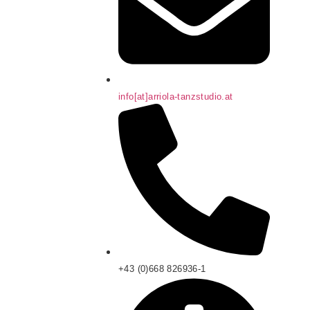
info[at]arriola-tanzstudio.at
+43 (0)668 826936-1