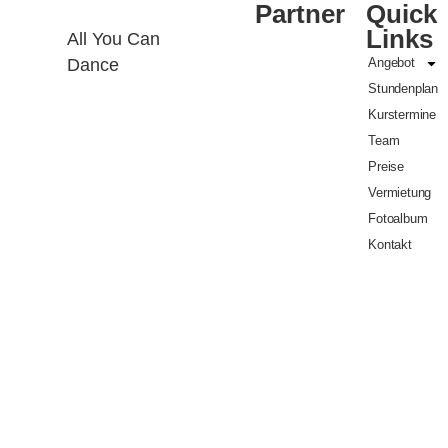
Partner
Quick
Links
All You Can
Dance
Angebot
Stundenplan
Kurstermine
Verein arriola –
Sportverein zur
Team
Förderung junger
Preise
Tanztalente
ZVR-Zahl:
Vermietung
829613244
Fotoalbum
Kontakt