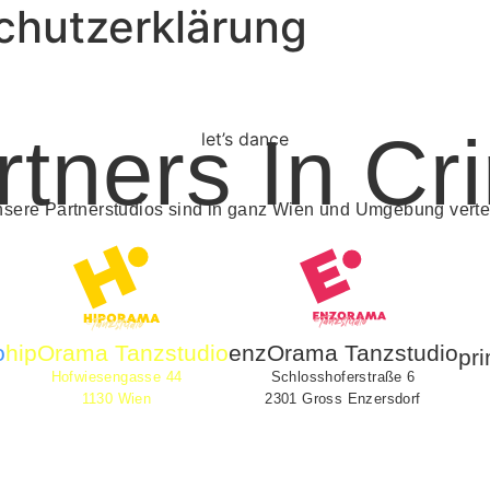
chutzerklärung
rtners In Cr
let’s dance
sere Partnerstudios sind in ganz Wien und Umgebung vertei
o
hipOrama Tanzstudio
enzOrama Tanzstudio
pr
Hofwiesengasse 44
Schlosshoferstraße 6
1130 Wien
2301 Gross Enzersdorf