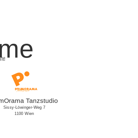
ime
lt!
imOrama Tanzstudio
Sissy-Löwinger-Weg 7
1100 Wien