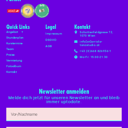
Quick Links
Legal
Kontakt
Angebot
Schottenfeldgasse 72,
Impressum
1070 Wien
Stundenplan
DSGVO
info[at]arriola-
Kurstermine
tanzstudio.at
AGB
Team
+43 (0)668 826936-1
Preise
Mo-Fr: 15.00-21.30
Vermietung
Fotoalbum
Kontakt
Newsletter anmelden
Melde dich jetzt für unseren Newsletter an und bleib
immer uptodate.