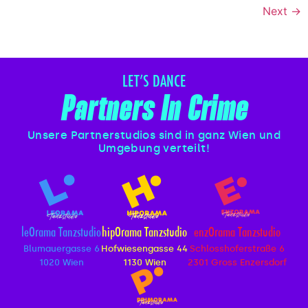
Next
→
LET’S DANCE
Partners In Crime
Unsere Partnerstudios sind in ganz Wien und
Umgebung verteilt!
leOrama Tanzstudio
hipOrama Tanzstudio
enzOrama Tanzstudio
Blumauergasse 6
Hofwiesengasse 44
Schlosshoferstraße 6
1020 Wien
1130 Wien
2301 Gross Enzersdorf