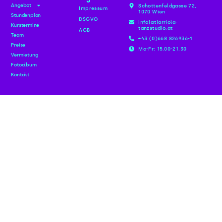
Angebot
Schottenfeldgasse 72,
Impressum
1070 Wien
Stundenplan
DSGVO
info[at]arriola-
Kurstermine
tanzstudio.at
AGB
Team
+43 (0)668 826936-1
Preise
Mo-Fr: 15.00-21.30
Vermietung
Fotoalbum
Kontakt
Newsletter anmelden
Melde dich jetzt für unseren Newsletter an und bleib
immer uptodate.
Jetzt anmelden