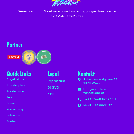
Verein arriola – Sportverein zur Förderung junger Tanztalente
ZVR-Zahl: 829613244
Partner
Quick Links
Legal
Kontakt
Angebot
Schottenfeldgasse 72,
Impressum
1070 Wien
Stundenplan
DSGVO
info[at]arriola-
Kurstermine
tanzstudio.at
AGB
Team
+43 (0)668 826936-1
Preise
Mo-Fr: 15.00-21.30
Vermietung
Fotoalbum
Kontakt