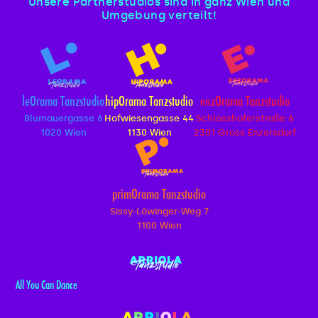
Unsere Partnerstudios sind in ganz Wien und
Umgebung verteilt!
leOrama Tanzstudio
hipOrama Tanzstudio
enzOrama Tanzstudio
Blumauergasse 6
Hofwiesengasse 44
Schlosshoferstraße 6
1020 Wien
1130 Wien
2301 Gross Enzersdorf
primOrama Tanzstudio
Sissy-Löwinger-Weg 7
1100 Wien
All You Can Dance