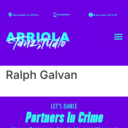
+43 668 826936-1
Montag - Freitag: 15:00 - 21:30
Schottenfeldgasse 72, 1070 Wien
Ralph Galvan
LET’S DANCE
Partners In Crime