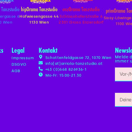
 Tanzstudio
hipOrama Tanzstudio
enzOrama Tanzstudio
primOrama Tan
ergasse 6
Hofwiesengasse 44
Schlosshoferstraße 6
Sissy-Löwinge
0 Wien
1130 Wien
2301 Gross Enzersdorf
1100 Wi
ks
Legal
Kontakt
Newsle
Melde d
Schottenfeldgasse 72, 1070 Wien
Impressum
immer u
info[at]arriola-tanzstudio.at
DSGVO
n
+43 (0)668 826936-1
AGB
Mo-Fr: 15.00-21.30