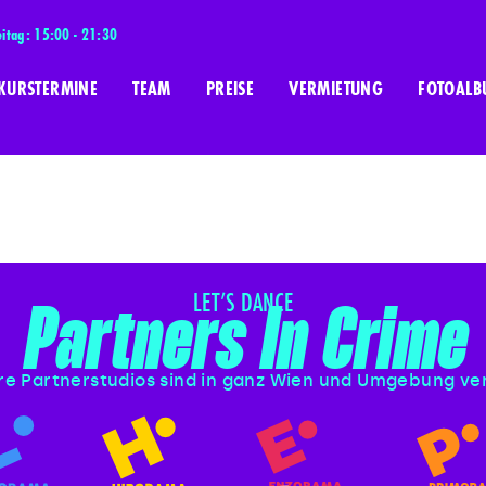
eitag: 15:00 - 21:30
KURSTERMINE
TEAM
PREISE
VERMIETUNG
FOTOALB
LET’S DANCE
Partners In Crime
e Partnerstudios sind in ganz Wien und Umgebung ver