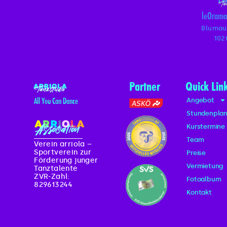
leOrama
Blumau
102
Partner
Quick Lin
Angebot
All You Can Dance
Stundenpla
Kurstermine
Team
Verein arriola –
Sportverein zur
Preise
Förderung junger
Vermietung
Tanztalente
ZVR-Zahl:
Fotoalbum
829613244
Kontakt